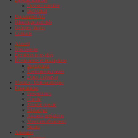
Devenir membre
Individuel
Documents AG
Historique activités
Galeries photos
Contacts
Accueil
Nos valeurs
Dernières nouvelles
Événements et inscriptions
Inscriptions
Événements passés
Dates à réserver
Matilda : Matériauthèque
Présentation
Présentation
Comité
Mandat comité
Historique
Anciens présidents
Membres d'honneur
Statuts
Antennes
Antennes