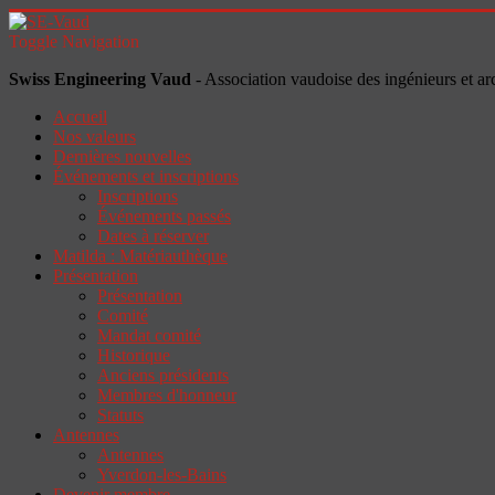
Toggle Navigation
Swiss Engineering Vaud
- Association vaudoise des ingénieurs et ar
Accueil
Nos valeurs
Dernières nouvelles
Événements et inscriptions
Inscriptions
Événements passés
Dates à réserver
Matilda : Matériauthèque
Présentation
Présentation
Comité
Mandat comité
Historique
Anciens présidents
Membres d'honneur
Statuts
Antennes
Antennes
Yverdon-les-Bains
Devenir membre