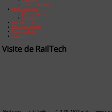
Yverdon-les-Bains
Devenir membre
Devenir membre
Individuel
Documents AG
Historique activités
Galeries photos
Contacts
Visite de RailTech
Neuf compagnies de "petits trains" (LEB, MOB et bien d'autres) se son