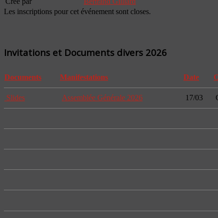
Créé par
Bertrand Gilliard
Les inscriptions pour cet événement sont closes.
Invitations et Documents divers 2026
Documents
Manifestations
Date
O
Slides
Assemblée Générale 2026
17/03
G