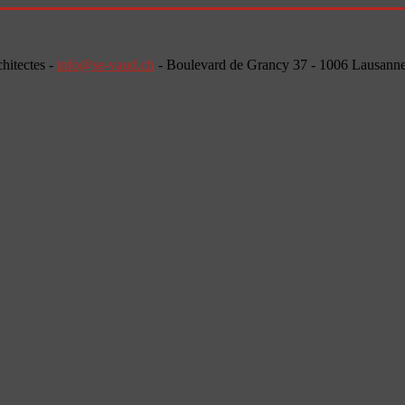
chitectes -
info@se-vaud.ch
- Boulevard de Grancy 37 - 1006 Lausann