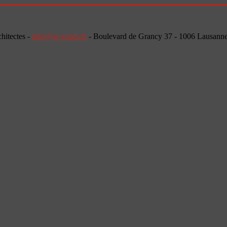
chitectes -
info@se-vaud.ch
- Boulevard de Grancy 37 - 1006 Lausann