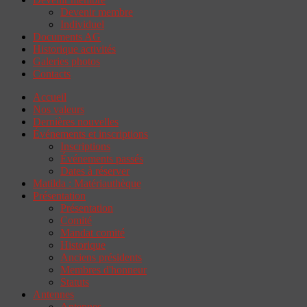
Devenir membre
Individuel
Documents AG
Historique activités
Galeries photos
Contacts
Accueil
Nos valeurs
Dernières nouvelles
Événements et inscriptions
Inscriptions
Événements passés
Dates à réserver
Matilda : Matériauthèque
Présentation
Présentation
Comité
Mandat comité
Historique
Anciens présidents
Membres d'honneur
Statuts
Antennes
Antennes