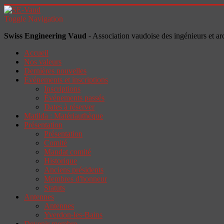
Toggle Navigation
Swiss Engineering Vaud
- Association vaudoise des ingénieurs et ar
Accueil
Nos valeurs
Dernières nouvelles
Événements et inscriptions
Inscriptions
Événements passés
Dates à réserver
Matilda : Matériauthèque
Présentation
Présentation
Comité
Mandat comité
Historique
Anciens présidents
Membres d'honneur
Statuts
Antennes
Antennes
Yverdon-les-Bains
Devenir membre