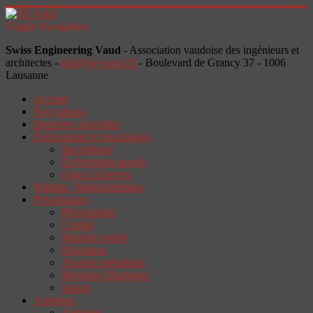
Toggle Navigation
Swiss Engineering Vaud
- Association vaudoise des ingénieurs et
architectes -
info@se-vaud.ch
- Boulevard de Grancy 37 - 1006
Lausanne
Accueil
Nos valeurs
Dernières nouvelles
Événements et inscriptions
Inscriptions
Événements passés
Dates à réserver
Matilda : Matériauthèque
Présentation
Présentation
Comité
Mandat comité
Historique
Anciens présidents
Membres d'honneur
Statuts
Antennes
Antennes