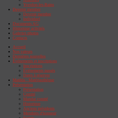
Yverdon-les-Bains
Devenir membre
Devenir membre
Individuel
Documents AG
Historique activités
Galeries photos
Contacts
Accueil
Nos valeurs
Dernières nouvelles
Événements et inscriptions
Inscriptions
Événements passés
Dates à réserver
Matilda : Matériauthèque
Présentation
Présentation
Comité
Mandat comité
Historique
Anciens présidents
Membres d'honneur
Statuts