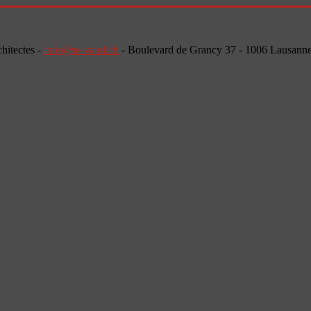
chitectes -
info@se-vaud.ch
- Boulevard de Grancy 37 - 1006 Lausann