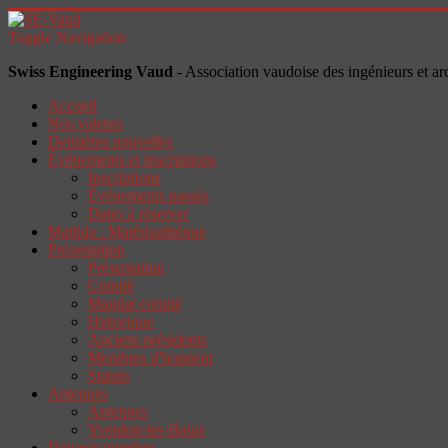
Toggle Navigation
Swiss Engineering Vaud
- Association vaudoise des ingénieurs et ar
Accueil
Nos valeurs
Dernières nouvelles
Événements et inscriptions
Inscriptions
Événements passés
Dates à réserver
Matilda : Matériauthèque
Présentation
Présentation
Comité
Mandat comité
Historique
Anciens présidents
Membres d'honneur
Statuts
Antennes
Antennes
Yverdon-les-Bains
Devenir membre