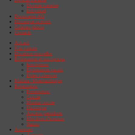
Devenir membre
Individuel
Documents AG
Historique activités
Galeries photos
Contacts
Accueil
Nos valeurs
Dernières nouvelles
Événements et inscriptions
Inscriptions
Événements passés
Dates à réserver
Matilda : Matériauthèque
Présentation
Présentation
Comité
Mandat comité
Historique
Anciens présidents
Membres d'honneur
Statuts
Antennes
Antennes