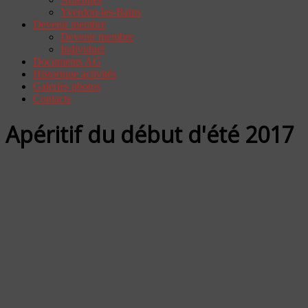
Yverdon-les-Bains
Devenir membre
Devenir membre
Individuel
Documents AG
Historique activités
Galeries photos
Contacts
Apéritif du début d'été 2017