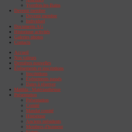
Yverdon-les-Bains
Devenir membre
Devenir membre
Individuel
Documents AG
Historique activités
Galeries photos
Contacts
Accueil
Nos valeurs
Dernières nouvelles
Événements et inscriptions
Inscriptions
Événements passés
Dates à réserver
Matilda : Matériauthèque
Présentation
Présentation
Comité
Mandat comité
Historique
Anciens présidents
Membres d'honneur
Statuts