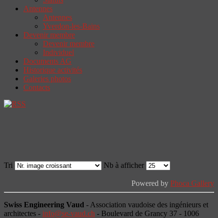
Antennes
Antennes
Yverdon-les-Bains
Devenir membre
Devenir membre
Individuel
Documents AG
Historique activités
Galeries photos
Contacts
Tri
Nb à afficher
Powered by
Phoca Gallery
Swiss Engineering Vaud
- Association vaudoise des ingénieurs et
architectes -
info@se-vaud.ch
- Boulevard de Grancy 37 - 1006