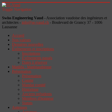
Toggle Navigation
Swiss Engineering Vaud
- Association vaudoise des ingénieurs et
architectes -
info@se-vaud.ch
- Boulevard de Grancy 37 - 1006
Lausanne
Accueil
Nos valeurs
Dernières nouvelles
Événements et inscriptions
Inscriptions
Événements passés
Dates à réserver
Matilda : Matériauthèque
Présentation
Présentation
Comité
Mandat comité
Historique
Anciens présidents
Membres d'honneur
Statuts
Antennes
Antennes