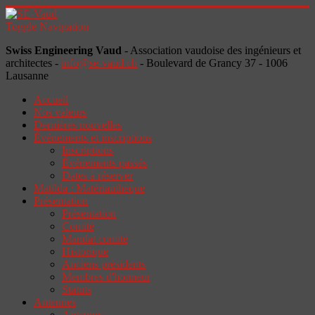
Toggle Navigation
Swiss Engineering Vaud
- Association vaudoise des ingénieurs et
architectes -
info@se-vaud.ch
- Boulevard de Grancy 37 - 1006
Lausanne
Accueil
Nos valeurs
Dernières nouvelles
Événements et inscriptions
Inscriptions
Événements passés
Dates à réserver
Matilda : Matériauthèque
Présentation
Présentation
Comité
Mandat comité
Historique
Anciens présidents
Membres d'honneur
Statuts
Antennes
Antennes