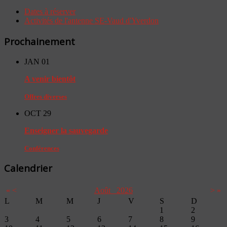
Dates à réserver
Activités de l'antenne SE-Vaud d'Yverdon
Prochainement
JAN
01
A venir bientôt
Offres diverses
OCT
29
Enseigner la sauvegarde
Conférences
Calendrier
«
<
Août
2026
>
»
L
M
M
J
V
S
D
1
2
3
4
5
6
7
8
9