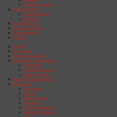
Yverdon-les-Bains
Devenir membre
Devenir membre
Individuel
Documents AG
Historique activités
Galeries photos
Contacts
Accueil
Nos valeurs
Dernières nouvelles
Événements et inscriptions
Inscriptions
Événements passés
Dates à réserver
Matilda : Matériauthèque
Présentation
Présentation
Comité
Mandat comité
Historique
Anciens présidents
Membres d'honneur
Statuts