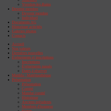
Yverdon-les-Bains
Devenir membre
Devenir membre
Individuel
Documents AG
Historique activités
Galeries photos
Contacts
Accueil
Nos valeurs
Dernières nouvelles
Événements et inscriptions
Inscriptions
Événements passés
Dates à réserver
Matilda : Matériauthèque
Présentation
Présentation
Comité
Mandat comité
Historique
Anciens présidents
Membres d'honneur
Statuts