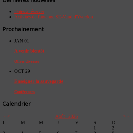
Dates à réserver
Activités de l'antenne SE-Vaud d'Yverdon
Prochainement
JAN
01
A venir bientôt
Offres diverses
OCT
29
Enseigner la sauvegarde
Conférences
Calendrier
«
<
Août
2026
>
»
L
M
M
J
V
S
D
1
2