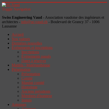
Toggle Navigation
Swiss Engineering Vaud
- Association vaudoise des ingénieurs et
architectes -
info@se-vaud.ch
- Boulevard de Grancy 37 - 1006
Lausanne
Accueil
Nos valeurs
Dernières nouvelles
Événements et inscriptions
Inscriptions
Événements passés
Dates à réserver
Matilda : Matériauthèque
Présentation
Présentation
Comité
Mandat comité
Historique
Anciens présidents
Membres d'honneur
Statuts
Antennes
Antennes