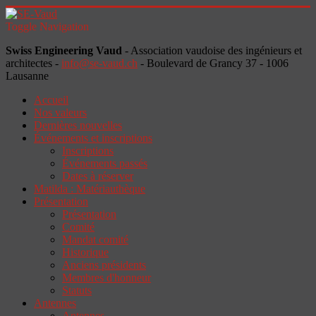
Toggle Navigation
Swiss Engineering Vaud
- Association vaudoise des ingénieurs et
architectes -
info@se-vaud.ch
- Boulevard de Grancy 37 - 1006
Lausanne
Accueil
Nos valeurs
Dernières nouvelles
Événements et inscriptions
Inscriptions
Événements passés
Dates à réserver
Matilda : Matériauthèque
Présentation
Présentation
Comité
Mandat comité
Historique
Anciens présidents
Membres d'honneur
Statuts
Antennes
Antennes