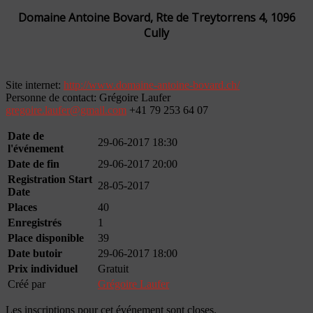
Domaine Antoine Bovard, Rte de Treytorrens 4, 1096
Cully
Site internet:
http://www.domaine-antoine-bovard.ch/
Personne de contact: Grégoire Laufer
gregoire.laufer@gmail.com
+41 79 253 64 07
Date de
29-06-2017 18:30
l'événement
Date de fin
29-06-2017 20:00
Registration Start
28-05-2017
Date
Places
40
Enregistrés
1
Place disponible
39
Date butoir
29-06-2017 18:00
Prix individuel
Gratuit
Créé par
Grégoire Laufer
Les inscriptions pour cet événement sont closes.