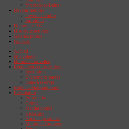
Yverdon-les-Bains
Devenir membre
Devenir membre
Individuel
Documents AG
Historique activités
Galeries photos
Contacts
Accueil
Nos valeurs
Dernières nouvelles
Événements et inscriptions
Inscriptions
Événements passés
Dates à réserver
Matilda : Matériauthèque
Présentation
Présentation
Comité
Mandat comité
Historique
Anciens présidents
Membres d'honneur
Statuts